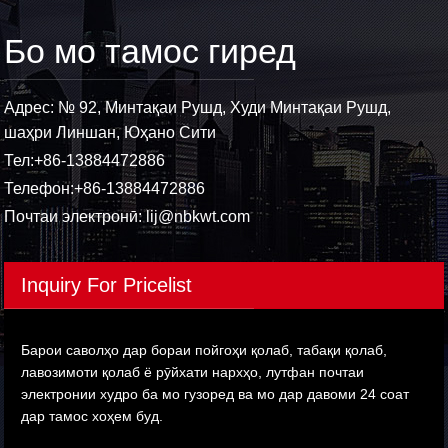
Бо мо тамос гиред
Адрес: № 92, Минтақаи Рушд, Худи Минтақаи Рушд,
шаҳри Линшан, Юҳано Сити
Тел:
+86-13884472886
Телефон:
+86-13884472886
Почтаи электронӣ:
lij@nbkwt.com
Inquiry For Pricelist
Барои саволҳо дар бораи пойгоҳи қолаб, табақи қолаб,
лавозимоти қолаб ё рӯйхати нархҳо, лутфан почтаи
электронии худро ба мо гузоред ва мо дар давоми 24 соат
дар тамос хоҳем буд.